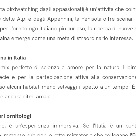
 birdwatching dagli appassionati) è un’attività che coinv
delle Alpi e degli Appennini, la Penisola offre scenari
er l'ornitologo italiano più curioso, la ricerca di nuove 
raina emerge come una meta di straordinario interesse.
a in Italia
n mix perfetto di scienza e amore per la natura. I bir
ecie e per la partecipazione attiva alla conservazion
eso alcuni habitat meno selvaggi rispetto a un tempo. È
e ancora ritmi arcaici.
ri ornitologi
e, è un'esperienza immersiva. Se l'Italia è un punt
 immenso hub per le rotte migratorie che collegano l'Eu