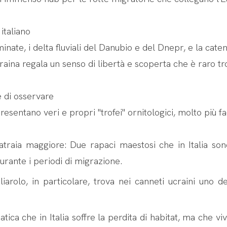
 italiano
inate, i delta fluviali del Danubio e del Dnepr, e la cate
aina regala un senso di libertà e scoperta che è raro tr
e di osservare
esentano veri e propri "trofei" ornitologici, molto più fac
atraia maggiore: Due rapaci maestosi che in Italia son
urante i periodi di migrazione.
iarolo, in particolare, trova nei canneti ucraini uno de
tica che in Italia soffre la perdita di habitat, ma che 